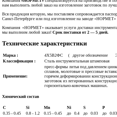
Компания
«НОРМЕТ»
специализируется на производстве и п
нам выполнить любой заказ на изготовление заготовок по луч
Вся продукция которую, мы поставляем сопровождается паспо
Санкт-Петербурге или под изготовление на заводе «НОРМЕТ»
Компания «НОРМЕТ» оказывает услуги доставки инструментальн
мы выполним любой заказ!
Срок поставки от 2 — 5 дней.
Технические характеристики
Марка :
4Х5В2ФС ( другое обозначение 
Классификация :
Сталь инструментальная штамповая
пресс-формы литья под давлением цин
сплавов, молотовые и прессовые встав
Применение:
горячем деформировании конструкцион
заготовок из легированных конструкц
горизонтально-ковочных машинах.
Химический состав
C
Si
Mn
Ni
S
P
0.35 - 0.45
0.8 - 1.2
0.15 - 0.45
до 0.4
до 0.03
до 0.03